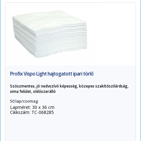
Profix Vispo Light hajtogatott ipari törlő
Szöszmentes, jó nedvszívó képesség, közepes szakítószilárdság,
sima felület, oldószerálló
50 lap/csomag
Lapméret: 30 x 36 cm
Cikkszám: TC-068285