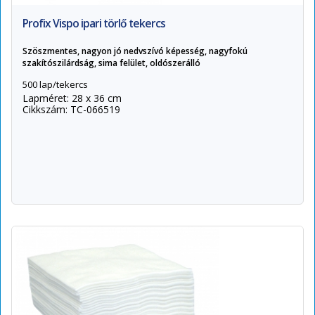
Profix Vispo ipari törlő tekercs
Szöszmentes, nagyon jó nedvszívó képesség, nagyfokú
szakítószilárdság, sima felület, oldószerálló
500 lap/tekercs
Lapméret: 28 x 36 cm
Cikkszám: TC-066519