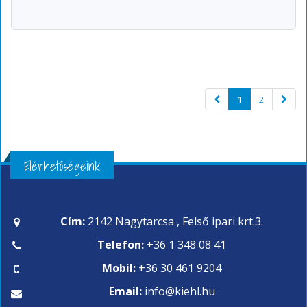
1
2
Elérhetőségeink
Cím:
2142 Nagytarcsa , Felső ipari krt.3.
Telefon:
+36 1 348 08 41
Mobil:
+36 30 461 9204
Email:
info@kiehl.hu