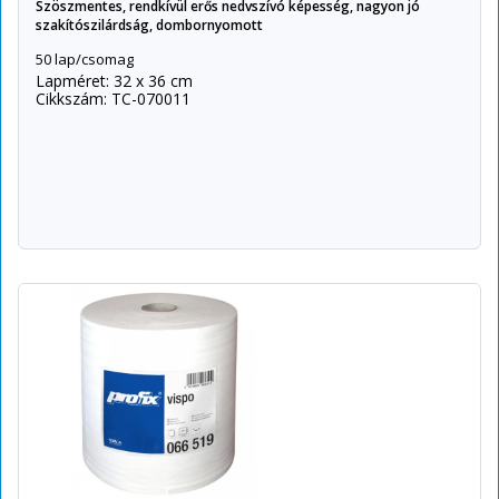
Szöszmentes, rendkívül erős nedvszívó képesség, nagyon jó
szakítószilárdság, dombornyomott
50 lap/csomag
Lapméret: 32 x 36 cm
Cikkszám: TC-070011