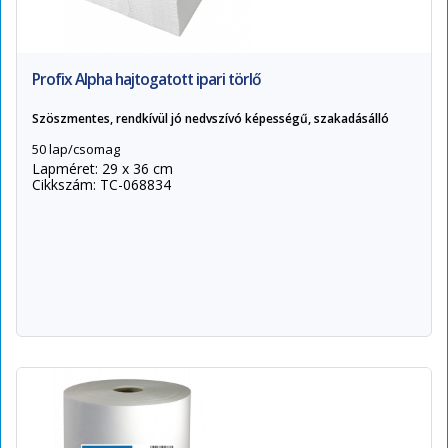
Profix Alpha hajtogatott ipari törlő
Szöszmentes, rendkívül jó nedvszívó képességű, szakadásálló
50 lap/csomag
Lapméret: 29 x 36 cm
Cikkszám: TC-068834