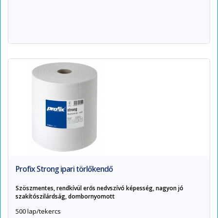
Profix Strong ipari törlőkendő
Szöszmentes, rendkívül erős nedvszívó képesség, nagyon jó
szakítószilárdság, dombornyomott
500 lap/tekercs