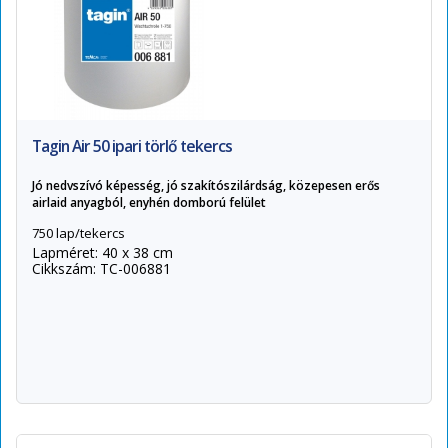
Tagin Air 50 ipari törlő tekercs
Jó nedvszívó képesség, jó szakítószilárdság, közepesen erős
airlaid anyagból, enyhén domború felület
750 lap/tekercs
Lapméret: 40 x 38 cm
Cikkszám: TC-006881