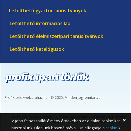
Letölthető gyártói tanúsítványok
Letölthető információs lap
Letölthető élelmiszeripari tanúsítványok
Letölthető katalógusok
Profixtorlokwebaruhaz.hu - © 2025. Minden jog fenntartva
Adatvédelmi tájékoztató
|
Cookie tájékoztató
|
Vásárlási tájékoztató
✖
A jobb felhasználói élmény érdekében az oldalon cookie-kat
használunk. Oldalunk használatával, Ön elfogadja a
cookie
-k