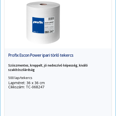
Profix Escon Power ipari törlő tekercs
Szöszmentes, kreppelt, jó nedvszívó képesség, kiváló
szakítószilárdság
500 lap/tekercs
Lapméret: 36 x 36 cm
Cikkszám: TC-068247