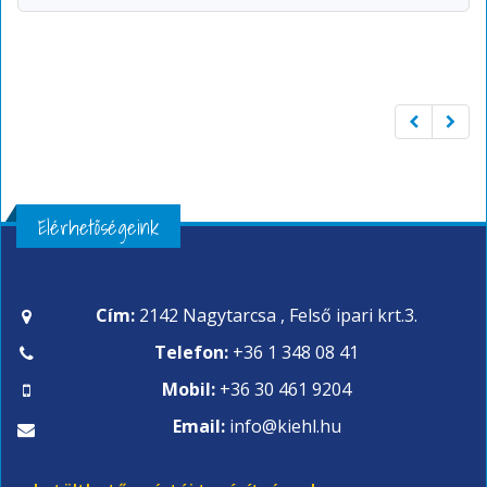
Elérhetőségeink
Cím:
2142 Nagytarcsa , Felső ipari krt.3.
Telefon:
+36 1 348 08 41
Mobil:
+36 30 461 9204
Email:
info@kiehl.hu