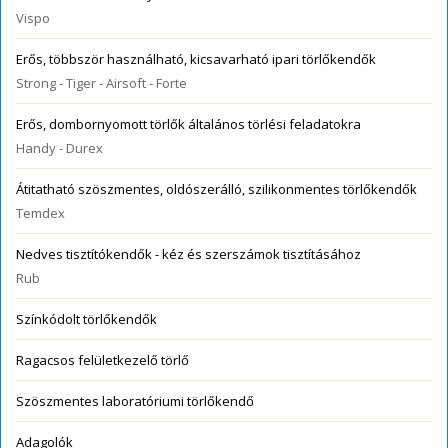
Vispo
Erős, többször használható, kicsavarható ipari törlőkendők
Strong - Tiger - Airsoft - Forte
Erős, dombornyomott törlők általános törlési feladatokra
Handy - Durex
Átitatható szöszmentes, oldószerálló, szilikonmentes törlőkendők
Temdex
Nedves tisztítókendők - kéz és szerszámok tisztításához
Rub
Színkódolt törlőkendők
Ragacsos felületkezelő törlő
Szöszmentes laboratóriumi törlőkendő
Adagolók