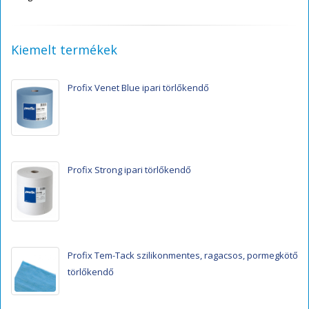
Kiemelt termékek
Profix Venet Blue ipari törlőkendő
Profix Strong ipari törlőkendő
Profix Tem-Tack szilikonmentes, ragacsos, pormegkötő
törlőkendő