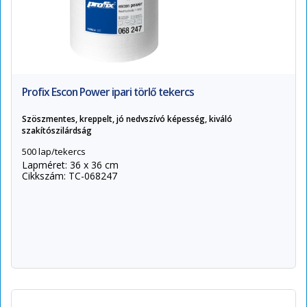
Profix Escon Power ipari törlő tekercs
Szöszmentes, kreppelt, jó nedvszívó képesség, kiváló
szakítószilárdság
500 lap/tekercs
Lapméret: 36 x 36 cm
Cikkszám: TC-068247