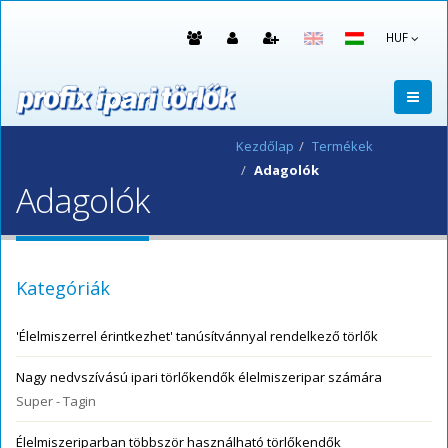
HUF
Kezdőlap
Termékek
Adagolók
Adagolók
Kategóriák
'Élelmiszerrel érintkezhet' tanúsítvánnyal rendelkező törlők
Nagy nedvszívású ipari törlőkendők élelmiszeripar számára
Super - Tagin
Élelmiszeriparban többször használható törlőkendők