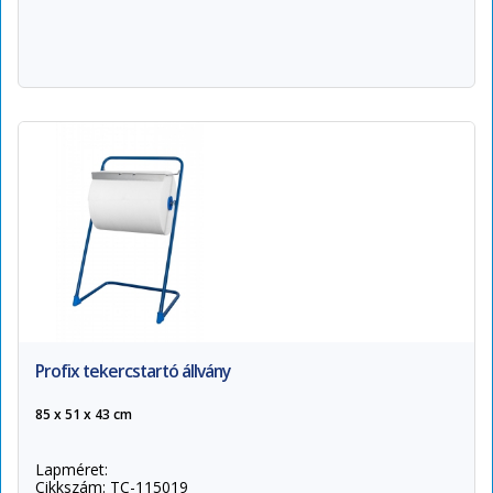
Profix tekercstartó állvány
85 x 51 x 43 cm
Lapméret:
Cikkszám: TC-115019