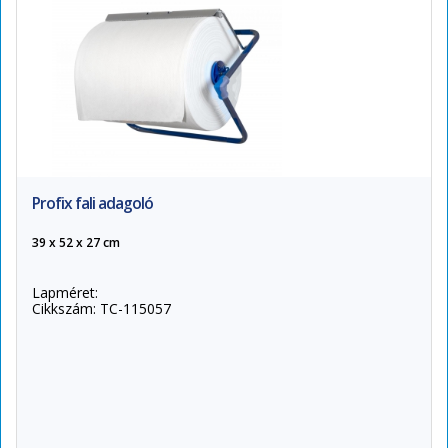
Profix fali adagoló
39 x 52 x 27 cm
Lapméret:
Cikkszám: TC-115057