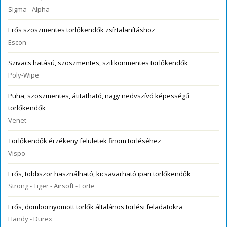
Sigma - Alpha
Erős szöszmentes törlőkendők zsírtalanításhoz
Escon
Szivacs hatású, szöszmentes, szilikonmentes törlőkendők
Poly-Wipe
Puha, szöszmentes, átitatható, nagy nedvszívó képességű
törlőkendők
Venet
Törlőkendők érzékeny felületek finom törléséhez
Vispo
Erős, többször használható, kicsavarható ipari törlőkendők
Strong - Tiger - Airsoft - Forte
Erős, dombornyomott törlők általános törlési feladatokra
Handy - Durex