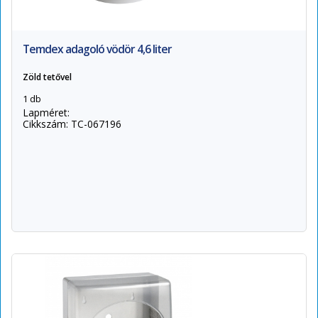
Temdex adagoló vödör 4,6 liter
Zöld tetővel
1 db
Lapméret:
Cikkszám: TC-067196