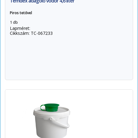
Temdex adagoló vödör 4,6 liter
Piros tetővel
1 db
Lapméret:
Cikkszám: TC-067233