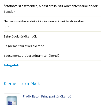
Átitatható szöszmentes, oldószerálló, szilikonmentes törlőkendők
Temdex
Nedves tisztítókendők - kéz és szerszámok tisztításához
Rub
Színkódolt törlőkendők
Ragacsos felületkezelő törlő
Szöszmentes laboratóriumi törlőkendő
Adagolók
Kiemelt termékek
Profix Escon Print ipari törlőkendő